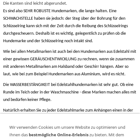
Die Kanten sind leicht abgerundet.
Es sind also SEHR ROBUSTE Hundemarken, die lange halten. Eine
SCHWACHSTELLE haben sie jedoch: der Steg über der Bohrung für den
Schlüsselring kann sich mit der Zeit durch die Reibung des Schlüsselrings
durchgescheuern. Deshalb ist es wichtig, gelegentlich zu prüfen ob die
Hundemarke und der Schlüsselring noch intakt sind.
Wie bei allen Metallmarken ist auch bei den Hundemarken aus Edelstahl mit
einer gewissen GERÄUSCHENTWICKLUNG zu rechnen, wenn sie zusammen
mit anderen Metallmarken am Halsband oder Geschirr hängen. Aber so
laut, wie bei zum Beispiel Hundemarken aus Aluminium, wird es nicht.
Die WASSERBESTÄNGIKEIT bei Edelstahlhundemarken ist sehr gut. Ob eine
Runde im Teich oder in der Waschmaschine - diese Marken machen alles mit
und bedürfen keiner Pflege.
Natürlich erhalten Sie zu jeder Edelstahlmarke zum Anhängen einen in der
Größe passenden SCHLÜSSELRING (Stahl vernickelt, silbern glänzend).
Gegen einen Aufpreis von 0,50 € ist auch ein Schlüsselring aus Edelstahl
Wir verwenden Cookies um unsere Website zu optimieren und
(Farbe: mattgrau) oder Stahl, vermessingt (Farbe: golden) erhältlich.
Ihnen das
bestmögliche Online-Erlebnis
zu bieten. Mit dem