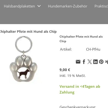
Halsbandplaketten
Hundemarken-Zubehör
Praktis
Chiphalter Pfote mit Hund als Chip
Chiphalter Pfote mit Hund als
Chip
Artikel:
CH-PfHu
9,00 €
Inkl. 19 % MwSt.
Versand in <4Tagen ab
Zahlung
Geschenkverpackung: