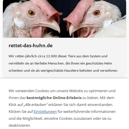
rettet-das-huhn.de
Wir retten jährlich circa 12.000 dieser Tiere aus dem System und
vermitteln sie an tierliebe Menschen, die ihnen ein geschütztes Heim
schenken und sie als wertgeschätzte Haustiere behüten und verwöhnen.
Wir verwenden Cookies um unsere Website zu optimieren und
Mehr Vorschläge zum Thema "Tierschutz und -vermittlung" in Kürze
Ihnen das
bestmögliche Online-Erlebnis
zu bieten. Mit dem
Klick auf
„Alle erlauben“
erklären Sie sich damit einverstanden.
Klicken Sie auf
Einstellungen
für weiterführende Informationen
und die Möglichkeit, einzelne Cookies zuzulassen oder sie zu
VERTRAG WIDERRUFEN
deaktivieren.